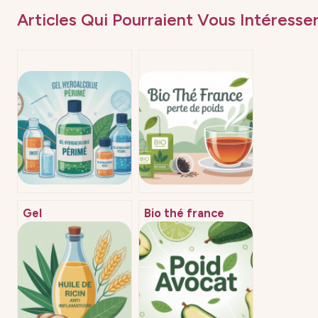
Articles Qui Pourraient Vous Intéresser
Gel
Bio thé france
hydroalcoolique
perte de poids :
périmé : risques,
comment bien
efficacité et bons
choisir et
réflexes
consommer ?