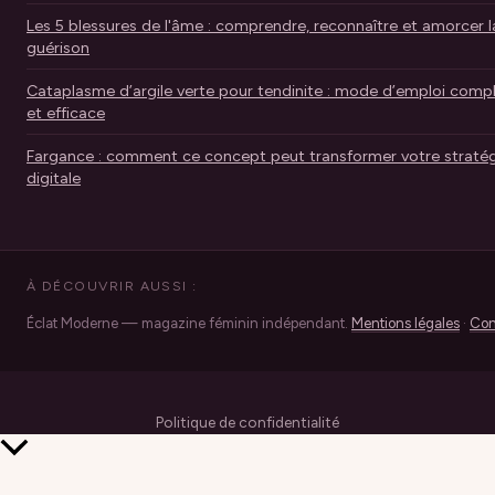
Les 5 blessures de l'âme : comprendre, reconnaître et amorcer l
guérison
Cataplasme d’argile verte pour tendinite : mode d’emploi comp
et efficace
Fargance : comment ce concept peut transformer votre stratég
digitale
À DÉCOUVRIR AUSSI :
Éclat Moderne — magazine féminin indépendant.
Mentions légales
·
Con
Politique de confidentialité
Retour
en