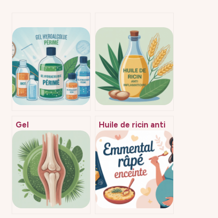
Gel
Huile de ricin anti
hydroalcoolique
inflammatoire :
périmé : risques,
bienfaits, usages
efficacité et bons
et précautions
réflexes