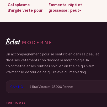
Cataplasme
Emmental râpé et
d’argile verte pour
grossesse : peut-
tendinite : mode
on en manger sans
d’emploi complet
risque ?
et efficace
Éclat
MODERNE
Un accompagnement pour se sentir bien dans sa peau et
dans ses vêtements : on décode la morphologie, la
colorimétrie et les routines soin, et on trie ce qui vaut
vraiment le détour de ce qui relève du marketing.
CAMINO
—
14 Rue Vasselot, 35000 Rennes
RUBRIQUES