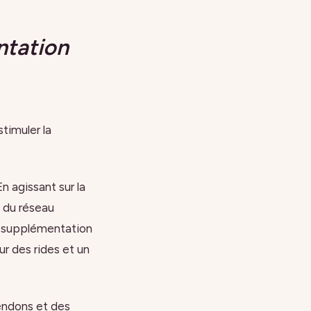
ntation
timuler la
En agissant sur la
s du réseau
a supplémentation
ur des rides et un
tendons et des