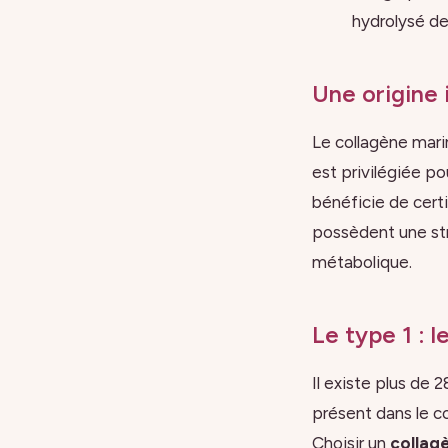
hydrolysé de
Une origine 
Le collagène mari
est privilégiée p
bénéficie de certi
possèdent une stru
métabolique.
Le type 1 : l
Il existe plus de
présent dans le co
Choisir un
collag