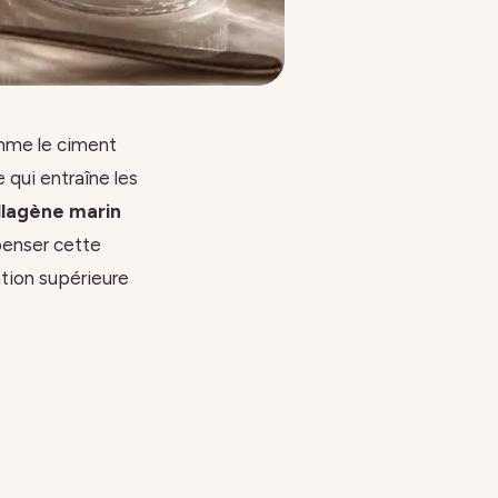
omme le ciment
 qui entraîne les
llagène marin
enser cette
ation supérieure