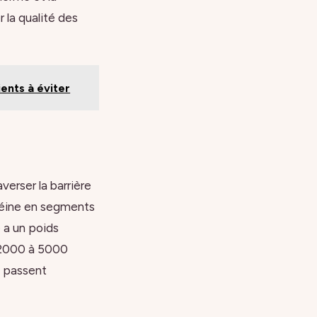
 la qualité des
ients à éviter
verser la barrière
téine en segments
e a un poids
s 2000 à 5000
s passent