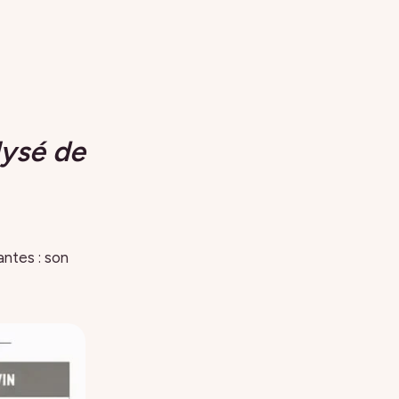
lysé de
antes : son