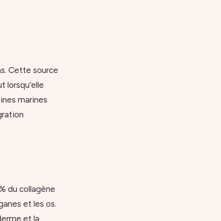
ns. Cette source
 lorsqu’elle
éines marines
gration
 % du collagène
ganes et les os.
derme et la