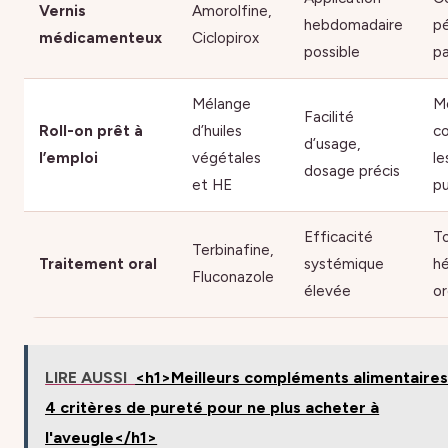
Vernis
Amorolfine,
hebdomadaire
pé
médicamenteux
Ciclopirox
possible
pa
Mélange
M
Facilité
Roll-on prêt à
d’huiles
c
d’usage,
l’emploi
végétales
le
dosage précis
et HE
p
Efficacité
To
Terbinafine,
Traitement oral
systémique
hé
Fluconazole
élevée
o
LIRE AUSSI
<h1>Meilleurs compléments alimentaires
4 critères de pureté pour ne plus acheter à
l'aveugle</h1>