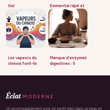
Gel
Emmental râpé et
hydroalcoolique
grossesse : peut-
périmé : risques,
on en manger sans
efficacité et bons
risque ?
réflexes
Les vapeurs du
Manque d’enzymes
chinois font-ils
digestives : 5
grossir vraiment ?
signaux d’alerte
mythes et réalités
pour identifier une
digestion
défaillante
Éclat
MODERNE
Un accompagnement pour se sentir bien dans sa peau et