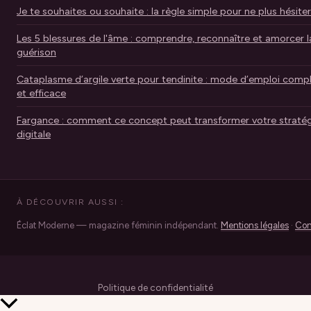
Je te souhaites ou souhaite : la règle simple pour ne plus hésiter
Les 5 blessures de l'âme : comprendre, reconnaître et amorcer l
guérison
Cataplasme d’argile verte pour tendinite : mode d’emploi comp
et efficace
Fargance : comment ce concept peut transformer votre stratég
digitale
À DÉCOUVRIR AUSSI :
Éclat Moderne — magazine féminin indépendant.
Mentions légales
·
Con
Politique de confidentialité
Retour