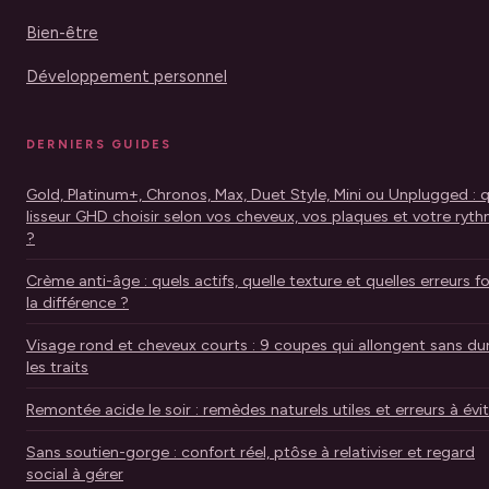
Bien-être
Développement personnel
DERNIERS GUIDES
Gold, Platinum+, Chronos, Max, Duet Style, Mini ou Unplugged : 
lisseur GHD choisir selon vos cheveux, vos plaques et votre ryt
?
Crème anti-âge : quels actifs, quelle texture et quelles erreurs f
la différence ?
Visage rond et cheveux courts : 9 coupes qui allongent sans dur
les traits
Remontée acide le soir : remèdes naturels utiles et erreurs à évi
Sans soutien-gorge : confort réel, ptôse à relativiser et regard
social à gérer