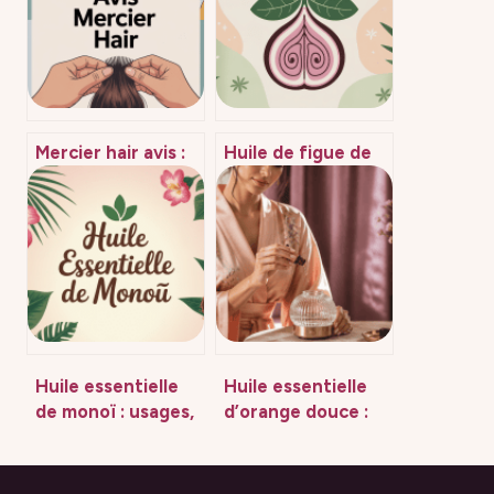
Mercier hair avis :
Huile de figue de
ce qu’il faut
barbarie avant
vraiment savoir
après : résultats,
avant d’acheter
effets et usage
Huile essentielle
Huile essentielle
de monoï : usages,
d’orange douce :
bienfaits et
20 % de dilution et
vérités à connaître
3 règles pour une
utilisation sans