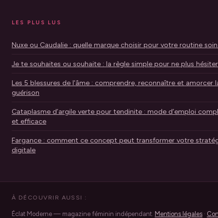
LES PLUS LUS
Nuxe ou Caudalie : quelle marque choisir pour votre routine soin
Je te souhaites ou souhaite : la règle simple pour ne plus hésiter
Les 5 blessures de l'âme : comprendre, reconnaître et amorcer l
guérison
Cataplasme d’argile verte pour tendinite : mode d’emploi comp
et efficace
Fargance : comment ce concept peut transformer votre stratég
digitale
À DÉCOUVRIR AUSSI :
Éclat Moderne — magazine féminin indépendant.
Mentions légales
·
Con