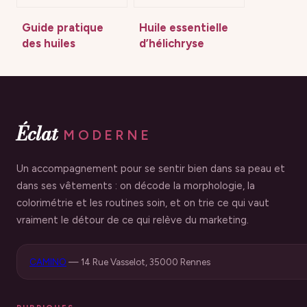
Guide pratique
Huile essentielle
des huiles
d’hélichryse
essentielles :
italienne : 2
méthodes
gouttes pour
d’utilisation et
effacer un bleu et
règles de sécurité
4 autres usages
majeurs
Éclat
MODERNE
Un accompagnement pour se sentir bien dans sa peau et
dans ses vêtements : on décode la morphologie, la
colorimétrie et les routines soin, et on trie ce qui vaut
vraiment le détour de ce qui relève du marketing.
CAMINO
—
14 Rue Vasselot, 35000 Rennes