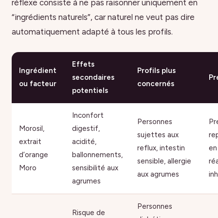
réflexe consiste à ne pas raisonner uniquement en
“ingrédients naturels”, car naturel ne veut pas dire
automatiquement adapté à tous les profils.
Effets
Ingrédient
Profils plus
secondaires
Pr
ou facteur
concernés
potentiels
Inconfort
Personnes
Pr
Morosil,
digestif,
sujettes aux
re
extrait
acidité,
reflux, intestin
en
d’orange
ballonnements,
sensible, allergie
ré
Moro
sensibilité aux
aux agrumes
in
agrumes
Personnes
Risque de