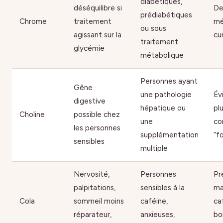
diabétiques,
déséquilibre si
De
prédiabétiques
Chrome
traitement
mé
ou sous
agissant sur la
cu
traitement
glycémie
métabolique
Personnes ayant
Gêne
une pathologie
Év
digestive
hépatique ou
pl
Choline
possible chez
une
co
les personnes
supplémentation
“f
sensibles
multiple
Nervosité,
Personnes
Pr
palpitations,
sensibles à la
ma
Cola
sommeil moins
caféine,
ca
réparateur,
anxieuses,
bo