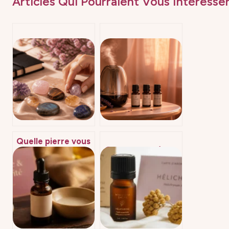
Articles Qui Pourraient Vous Intéresser
Quelle pierre vous
Quelle huile
correspond
essentielle
vraiment ? 4
pour
méthodes pour
diffuseur : 4
choisir votre allié
synergies et
minéral
précautions
indispensables