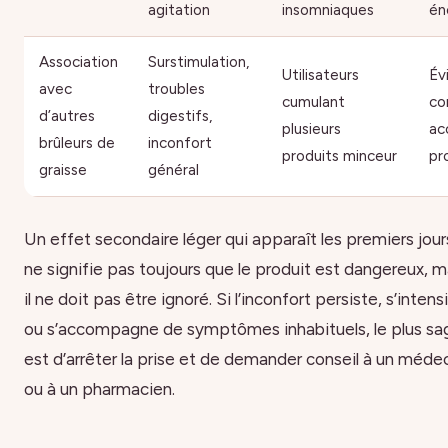
agitation
insomniaques
én
Association
Surstimulation,
Utilisateurs
Év
avec
troubles
cumulant
co
d’autres
digestifs,
plusieurs
ac
brûleurs de
inconfort
produits minceur
pr
graisse
général
Un effet secondaire léger qui apparaît les premiers jour
ne signifie pas toujours que le produit est dangereux, m
il ne doit pas être ignoré. Si l’inconfort persiste, s’intens
ou s’accompagne de symptômes inhabituels, le plus sa
est d’arrêter la prise et de demander conseil à un méde
ou à un pharmacien.