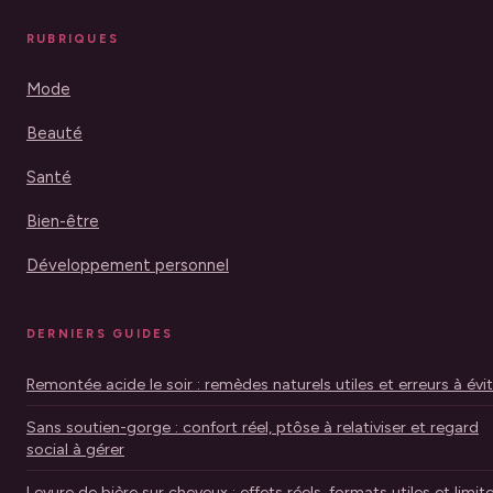
RUBRIQUES
Mode
Beauté
Santé
Bien-être
Développement personnel
DERNIERS GUIDES
Remontée acide le soir : remèdes naturels utiles et erreurs à évi
Sans soutien-gorge : confort réel, ptôse à relativiser et regard
social à gérer
Levure de bière sur cheveux : effets réels, formats utiles et limit