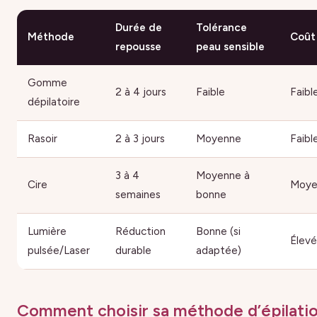
Durée de
Tolérance
Méthode
Coût
repousse
peau sensible
Gomme
2 à 4 jours
Faible
Faibl
dépilatoire
Rasoir
2 à 3 jours
Moyenne
Faibl
3 à 4
Moyenne à
Cire
Moye
semaines
bonne
Lumière
Réduction
Bonne (si
Élevé
pulsée/Laser
durable
adaptée)
Comment choisir sa méthode d’épilati