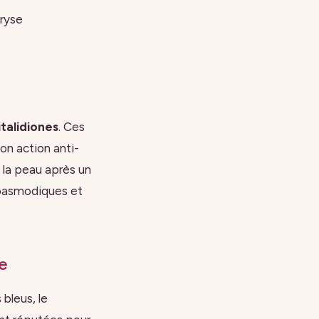
hryse
italidiones
. Ces
on action anti-
 la peau après un
spasmodiques et
e
 bleus, le