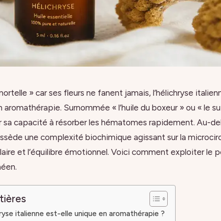
elle » car ses fleurs ne fanent jamais, l’hélichryse italie
n aromathérapie. Surnommée « l’huile du boxeur » ou « le sup
 sa capacité à résorber les hématomes rapidement. Au-del
sède une complexité biochimique agissant sur la microcircu
laire et l’équilibre émotionnel. Voici comment exploiter le p
néen.
tières
hryse italienne est-elle unique en aromathérapie ?