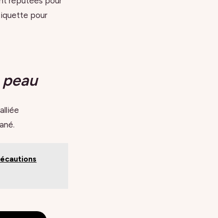
ont réputées pour
étiquette pour
a peau
alliée
tané.
récautions