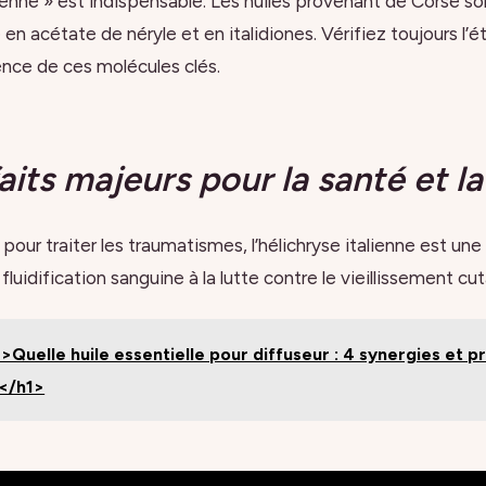
enne » est indispensable. Les huiles provenant de Corse s
 en acétate de néryle et en italidiones. Vérifiez toujours l’
ence de ces molécules clés.
aits majeurs pour la santé et l
 pour traiter les traumatismes, l’hélichryse italienne est une 
fluidification sanguine à la lutte contre le vieillissement cu
>Quelle huile essentielle pour diffuseur : 4 synergies et p
s</h1>