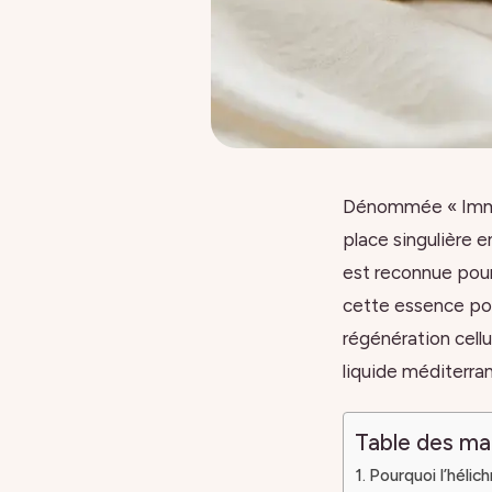
Dénommée « Immort
place singulière e
est reconnue pour
cette essence pos
régénération cellu
liquide méditerra
Table des ma
Pourquoi l’hélic