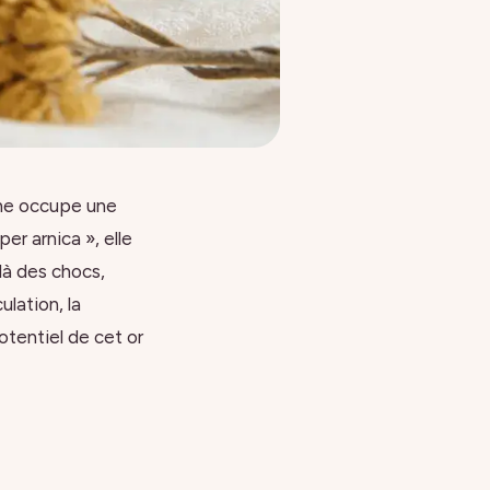
nne occupe une
er arnica », elle
à des chocs,
lation, la
otentiel de cet or