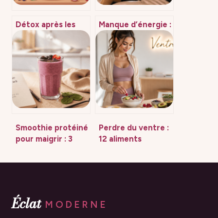
Détox après les
Manque d’énergie :
fêtes : méthodes
5 causes cachées
efficaces et
et la méthode
erreurs à éviter
pour évaluer votre
fatigue
Smoothie protéiné
Perdre du ventre :
pour maigrir : 3
12 aliments
règles d’or pour
stratégiques et
stopper les
l’erreur
fringales et réussir
métabolique à
sa perte de poids
éviter
Éclat
MODERNE