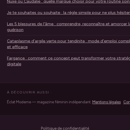
Nuxe ou Caudalie : quelle marque choisir pour votre routine soin
Je te souhaites ou souhaite : la règle simple pour ne plus hésiter
Les 5 blessures de l'âme : comprendre, reconnaître et amorcer l
guérison
Cataplasme d’argile verte pour tendinite : mode d’emploi comp
et efficace
Fargance : comment ce concept peut transformer votre stratég
digitale
À DÉCOUVRIR AUSSI :
Éclat Moderne — magazine féminin indépendant.
Mentions légales
·
Con
Politique de confidentialité