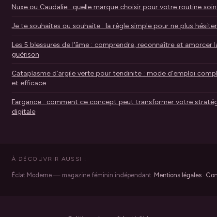
Nuxe ou Caudalie : quelle marque choisir pour votre routine soin
Je te souhaites ou souhaite : la règle simple pour ne plus hésiter
Les 5 blessures de l'âme : comprendre, reconnaître et amorcer l
guérison
Cataplasme d’argile verte pour tendinite : mode d’emploi comp
et efficace
Fargance : comment ce concept peut transformer votre stratég
digitale
À DÉCOUVRIR AUSSI :
Éclat Moderne — magazine féminin indépendant.
Mentions légales
·
Con