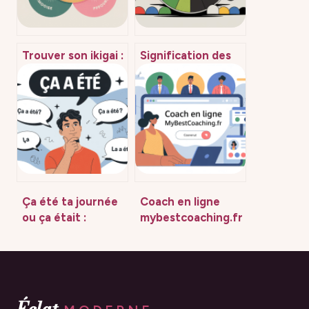
Trouver son ikigai :
Signification des
exemples concrets
couleurs : guide
pour donner du
complet pour
sens à sa vie
mieux les
comprendre
Ça été ta journée
Coach en ligne
ou ça était :
mybestcoaching.fr
comment l’écrire
: comment choisir
correctement en
l’accompagnement
français
fait pour vous
Éclat