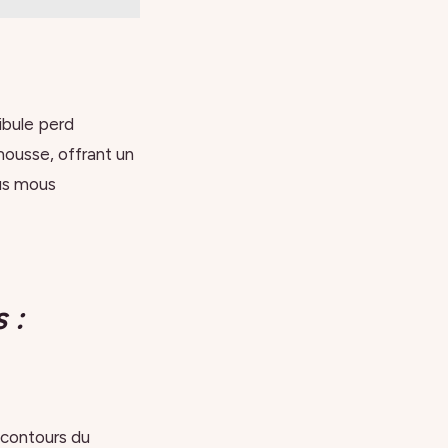
ibule perd
mousse, offrant un
sus mous
 :
 contours du