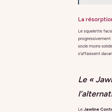
La résorptio
Le squelette faci
progressivement d
socle moins solid
s’affaissent davan
Le « Jawl
l’alterna
Le
Jawline Cont