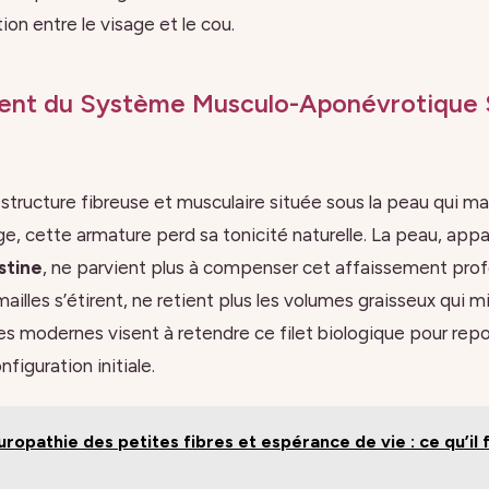
ition entre le visage et le cou.
ent du Système Musculo-Aponévrotique S
tructure fibreuse et musculaire située sous la peau qui mai
ge, cette armature perd sa tonicité naturelle. La peau, app
stine
, ne parvient plus à compenser cet affaissement pro
mailles s’étirent, ne retient plus les volumes graisseux qui mi
es modernes visent à retendre ce filet biologique pour repo
nfiguration initiale.
ropathie des petites fibres et espérance de vie : ce qu’il 