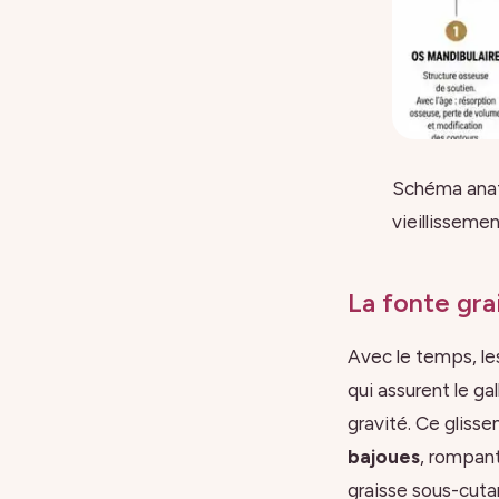
Schéma anato
vieillisseme
La fonte gra
Avec le temps, le
qui assurent le ga
gravité. Ce glisse
bajoues
, rompant
graisse sous-cuta