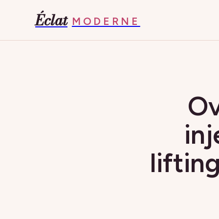
Éclat
MODERNE
Ov
inj
liftin