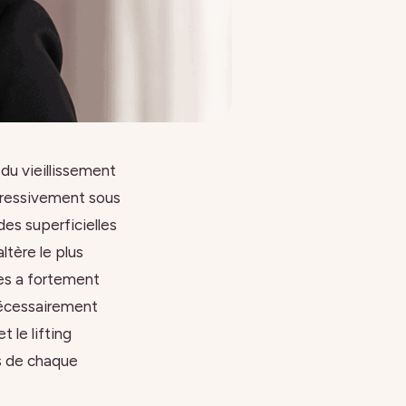
 du vieillissement
ogressivement sous
des superficielles
ltère le plus
ces a fortement
nécessairement
 le lifting
es de chaque