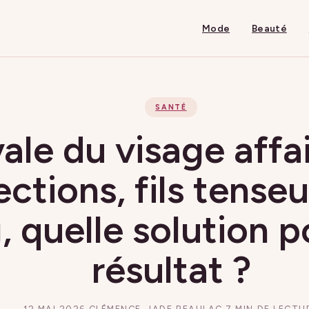
Mode
Beauté
SANTÉ
ale du visage affai
ections, fils tense
g, quelle solution 
résultat ?