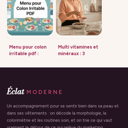
et précautions
utiliser
Menu pour colon
Multi vitamines et
irritable pdf :
minéraux : 3
modèle pratique
critères de
et conseils clés
sélection pour
booster votre
énergie et
combler vos
Éclat
MODERNE
carences
Un accompagnement pour se sentir bien dans sa peau et
dans ses vêtements : on décode la morphologie, la
colorimétrie et les routines soin, et on trie ce qui vaut
vraiment le détour de ce qui relève du marketing.