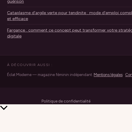
guérison
Cataplasme d’argile verte pour tendinite : mode d’emploi comp
et efficace
Fargance : comment ce concept peut transformer votre stratég
digitale
À DÉCOUVRIR AUSSI :
Éclat Moderne — magazine féminin indépendant.
Mentions légales
·
Con
Politique de confidentialité
Retour
en
haut