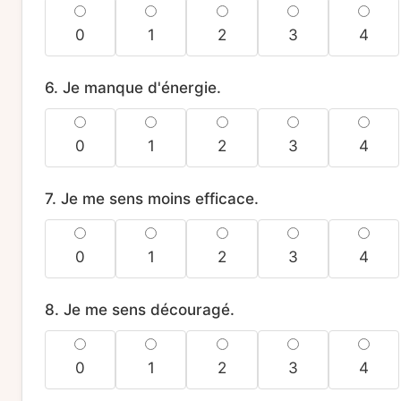
0
1
2
3
4
6. Je manque d'énergie.
0
1
2
3
4
7. Je me sens moins efficace.
0
1
2
3
4
8. Je me sens découragé.
0
1
2
3
4