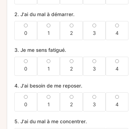
2. J'ai du mal à démarrer.
0
1
2
3
4
3. Je me sens fatigué.
0
1
2
3
4
4. J'ai besoin de me reposer.
0
1
2
3
4
5. J'ai du mal à me concentrer.