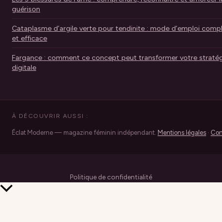
guérison
Cataplasme d’argile verte pour tendinite : mode d’emploi comp
et efficace
Fargance : comment ce concept peut transformer votre stratég
digitale
À DÉCOUVRIR AUSSI :
Éclat Moderne — magazine féminin indépendant.
Mentions légales
·
Con
Politique de confidentialité
Retour
en
haut