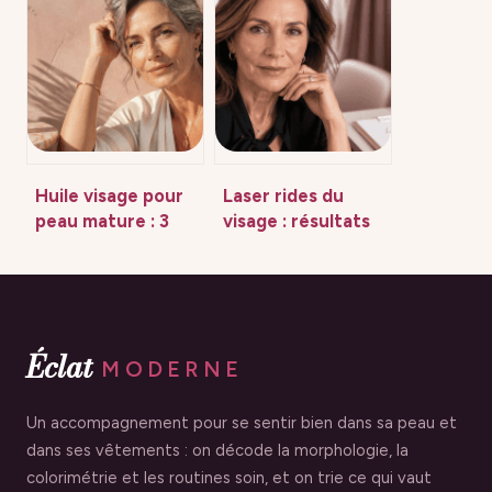
faut vraiment
risques cachés et
savoir avant
critères de choix
d’acheter
Huile visage pour
Laser rides du
peau mature : 3
visage : résultats
actifs naturels
avant-après,
pour retrouver
efficacité réelle et
fermeté et éclat
gestion des suites
Éclat
MODERNE
Un accompagnement pour se sentir bien dans sa peau et
dans ses vêtements : on décode la morphologie, la
colorimétrie et les routines soin, et on trie ce qui vaut