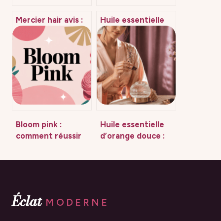
Mercier hair avis :
Huile essentielle
ce qu’il faut
de monoï : usages,
vraiment savoir
bienfaits et
avant d’acheter
vérités à connaître
Bloom pink :
Huile essentielle
comment réussir
d’orange douce :
cette couleur
20 % de dilution et
iconique dans
3 règles pour une
votre stratégie
utilisation sans
risque
Éclat
MODERNE