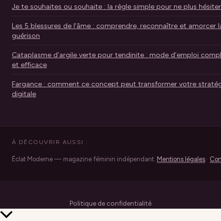
Je te souhaites ou souhaite : la règle simple pour ne plus hésiter
Les 5 blessures de l'âme : comprendre, reconnaître et amorcer l
guérison
Cataplasme d’argile verte pour tendinite : mode d’emploi comp
et efficace
Fargance : comment ce concept peut transformer votre stratég
digitale
À DÉCOUVRIR AUSSI :
Éclat Moderne — magazine féminin indépendant.
Mentions légales
·
Con
Politique de confidentialité
Retour