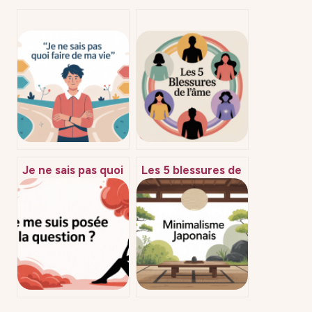
Je ne sais pas quoi
Les 5 blessures de
faire de ma vie :
l’âme :
pistes concrètes
comprendre,
pour avancer
reconnaître et
amorcer la
guérison