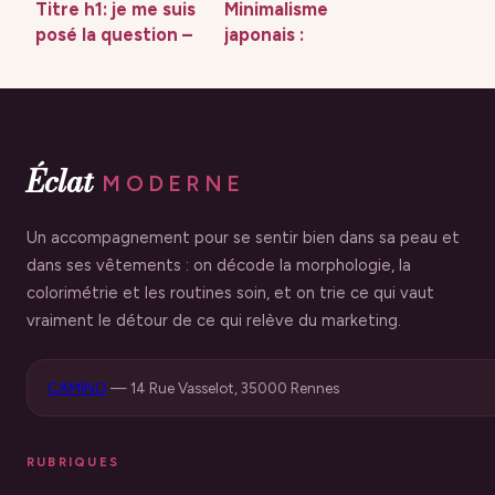
Titre h1: je me suis
Minimalisme
posé la question –
japonais :
comment
comprendre et
transformer un
adopter cet art de
doute en force
vivre apaisant
intérieure
Éclat
MODERNE
Un accompagnement pour se sentir bien dans sa peau et
dans ses vêtements : on décode la morphologie, la
colorimétrie et les routines soin, et on trie ce qui vaut
vraiment le détour de ce qui relève du marketing.
CAMINO
—
14 Rue Vasselot, 35000 Rennes
RUBRIQUES