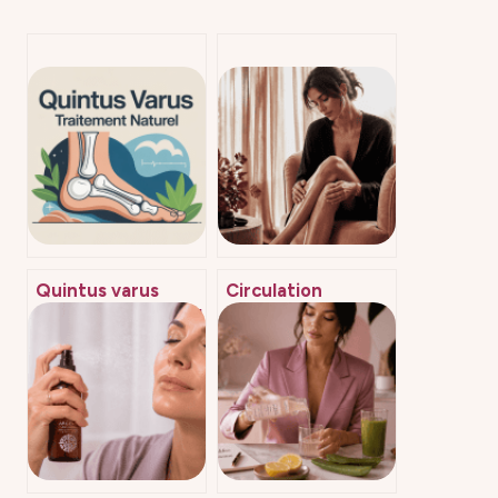
Quintus varus
Circulation
traitement naturel
sanguine : quels
: soulager votre
compléments
petit orteil
alimentaires
naturellement
choisir pour
retrouver des
jambes légères ?