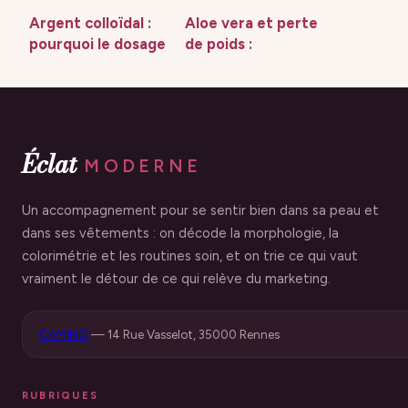
Argent colloïdal :
Aloe vera et perte
pourquoi le dosage
de poids :
à 15 ppm est
comment
indispensable pour
réactiver votre
lisser vos rides
métabolisme
naturellement
Éclat
MODERNE
Un accompagnement pour se sentir bien dans sa peau et
dans ses vêtements : on décode la morphologie, la
colorimétrie et les routines soin, et on trie ce qui vaut
vraiment le détour de ce qui relève du marketing.
CAMINO
—
14 Rue Vasselot, 35000 Rennes
RUBRIQUES