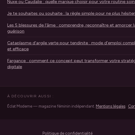
Nuxe ou Caudalie : quelle marque choisir pour votre routine soin
Je te souhaites ou souhaite : la règle simple pour ne plus hésiter
Les 5 blessures de l'âme : comprendre, reconnaître et amorcer l
guérison
Cataplasme d’argile verte pour tendinite : mode d’emploi comp
et efficace
Fargance : comment ce concept peut transformer votre stratég
digitale
À DÉCOUVRIR AUSSI :
Éclat Moderne — magazine féminin indépendant.
Mentions légales
·
Con
Politique de confidentialité