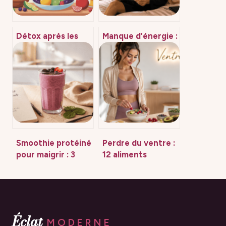
Détox après les
Manque d’énergie :
fêtes : méthodes
5 causes cachées
efficaces et
et la méthode
erreurs à éviter
pour évaluer votre
fatigue
Smoothie protéiné
Perdre du ventre :
pour maigrir : 3
12 aliments
règles d’or pour
stratégiques et
stopper les
l’erreur
fringales et réussir
métabolique à
sa perte de poids
éviter
Éclat
MODERNE