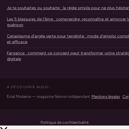
Je te souhaites ou souhaite : la règle simple pour ne plus hésiter
Les 5 blessures de l'âme : comprendre, reconnaître et amorcer l
guérison
Cataplasme d’argile verte pour tendinite : mode d’emploi comp
et efficace
Fargance : comment ce concept peut transformer votre stratég
digitale
À DÉCOUVRIR AUSSI :
Éclat Moderne — magazine féminin indépendant.
Mentions légales
·
Con
Politique de confidentialité