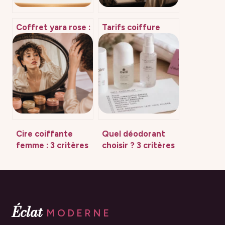
Coffret yara rose :
Tarifs coiffure
guide complet
2025 : entre
pour bien choisir
inflation des
et l’offrir
salons et essor du
freelance,
comment maîtriser
votre budget ?
Cire coiffante
Quel déodorant
femme : 3 critères
choisir ? 3 critères
pour choisir la
pour comparer les
texture idéale
formats et
sans effet carton
décrypter les
étiquettes
Éclat
MODERNE