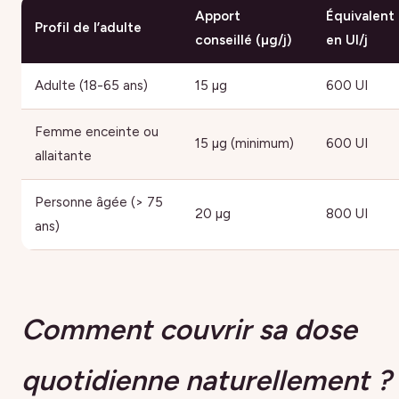
Apport
Équivalent
Profil de l’adulte
conseillé (µg/j)
en UI/j
Adulte (18-65 ans)
15 µg
600 UI
Femme enceinte ou
15 µg (minimum)
600 UI
allaitante
Personne âgée (> 75
20 µg
800 UI
ans)
Comment couvrir sa dose
quotidienne naturellement ?