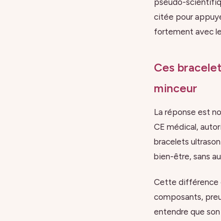
pseudo-scientifi
citée pour appuye
fortement avec le
Ces bracelets
minceur
La réponse est no
CE médical, autor
bracelets ultraso
bien-être, sans a
Cette différence d
composants, preuv
entendre que son b