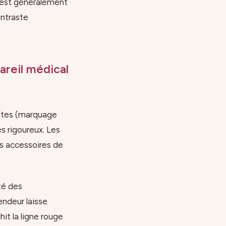
’est généralement
ontraste
pareil médical
ictes (marquage
s rigoureux. Les
s accessoires de
té des
endeur laisse
it la ligne rouge