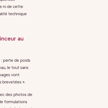
e ni de cette
alité technique
inceur au
 : perte de poids
eau, le tout sans
 pages vont
s brevetées ».
ec des photos de
de formulations