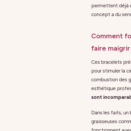
permettent déjà d
concept a du sens
Comment fon
faire maigrir
Ces bracelets pré
pour stimuler la c
combustion des gr
esthétique profes
sont incompara
Dans les faits, u
graisseuses comme
fonctionnent avec