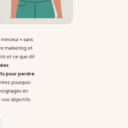
 minceur « sans
tre marketing et
nts et ce que dit
nées
ets pour perdre
vrirez pourquoi
émoignages en
e vos objectifs