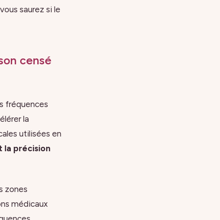
vous saurez si le
son censé
es fréquences
élérer la
ales utilisées en
t la précision
es zones
sons médicaux
équences