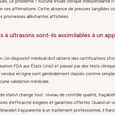
ques. Le problème ? Aucune étude clinique indépendante n
r ces affirmations. Cette absence de preuves tangibles c
s promesses alléchantes affichées.
 à ultrasons sont-ils assimilables à un ap
n. Un dispositif médical doit obtenir des certifications str
isation FDA aux États-Unis) et passer par des tests clinique
n vendus en ligne sont généralement classés comme simple
ucune validation médicale.
e statut change tout : niveau de contrôle qualité, traçabili
es d’efficacité exigées et garanties offertes. Quand un v
racelet s’apparente à un traitement professionnel, il franch