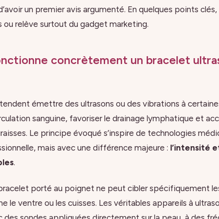
’avoir un premier avis argumenté. En quelques points clés, 
 ou relève surtout du gadget marketing.
ctionne concrètement un bracelet ultra
tendent émettre des ultrasons ou des vibrations à certain
irculation sanguine, favoriser le drainage lymphatique et acc
aisses. Le principe évoqué s’inspire de technologies médic
sionnelle, mais avec une différence majeure :
l’intensité e
bles
.
n bracelet porté au poignet ne peut cibler spécifiquement l
 le ventre ou les cuisses. Les véritables appareils à ultra
 des sondes appliquées directement sur la peau, à des fr