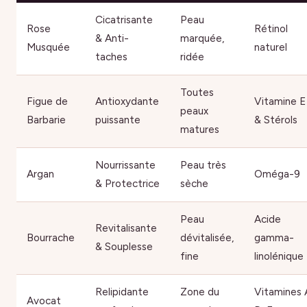
Cicatrisante
Peau
Rose
Rétinol
& Anti-
marquée,
Musquée
naturel
taches
ridée
Toutes
Figue de
Antioxydante
Vitamine E
peaux
Barbarie
puissante
& Stérols
matures
Nourrissante
Peau très
Argan
Oméga-9
& Protectrice
sèche
Peau
Acide
Revitalisante
Bourrache
dévitalisée,
gamma-
& Souplesse
fine
linolénique
Relipidante
Zone du
Vitamines 
Avocat