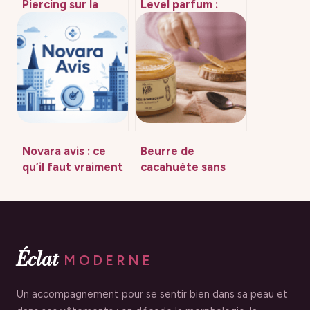
Piercing sur la
Level parfum :
langue prix :
comment choisir la
combien ça coûte
bonne
vraiment en 2026
concentration de
?
parfum
Novara avis : ce
Beurre de
qu’il faut vraiment
cacahuète sans
savoir avant
sucre : comment
d’investir
choisir une purée
100% arachide
pour votre santé
Éclat
MODERNE
Un accompagnement pour se sentir bien dans sa peau et