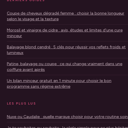
DERNIERS GUIDES
Coupe de cheveux dégradé femme : choisir la bonne longueur
selon le visage et la texture
Morosil et vinaigre de cidre : avis, études et limites d’une cure
minceur
Balayage blond cendré : 5 clés pour réussir vos reflets froids et
lumineux
Patine, balayage ou coupe : ce qui change vraiment dans une
coiffure avant après
Un bilan minceur gratuit en 1 minute pour choisir le bon
programme sans régime extrême
LES PLUS LUS
Nuxe ou Caudalie : quelle marque choisir pour votre routine soin
Je te souhaites ou souhaite : la règle simple pour ne plus hésiter