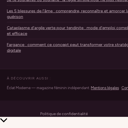
Les 5 blessures de l'âme : comprendre, reconnaître et amorcer l
guérison
Cataplasme d’argile verte pour tendinite : mode d’emploi comp
et efficace
Fargance : comment ce concept peut transformer votre stratég
digitale
À DÉCOUVRIR AUSSI :
Éclat Moderne — magazine féminin indépendant.
Mentions légales
·
Con
Politique de confidentialité
Retour