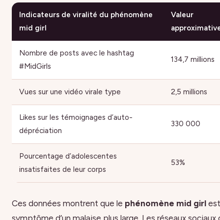
Indicateurs de viralité du phénomène
Valeur
mid girl
approximativ
Nombre de posts avec le hashtag
134,7 millions
#MidGirls
Vues sur une vidéo virale type
2,5 millions
Likes sur les témoignages d’auto-
330 000
dépréciation
Pourcentage d’adolescentes
53%
insatisfaites de leur corps
Ces données montrent que le
phénomène mid girl
est
symptôme d’un malaise plus large. Les réseaux sociaux 