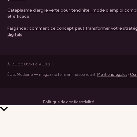
Cataplasme d’argile verte pour tendinite : mode d’emploi comp
et efficace
Fargance : comment ce concept peut transformer votre stratég
digitale
À DÉCOUVRIR AUSSI :
Éclat Moderne — magazine féminin indépendant.
Mentions légales
·
Con
Politique de confidentialité
Retour
en
haut