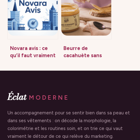
vraiment en 2026
concentration de
?
parfum
Novara avis : ce
Beurre de
qu’il faut vraiment
cacahuète sans
savoir avant
sucre : comment
d’investir
choisir une purée
100% arachide
pour votre santé
Éclat
MODERNE
Un accompagnement pour se sentir bien dans sa peau et
dans ses vêtements : on décode la morphologie, la
colorimétrie et les routines soin, et on trie ce qui vaut
vraiment le détour de ce qui relève du marketing.