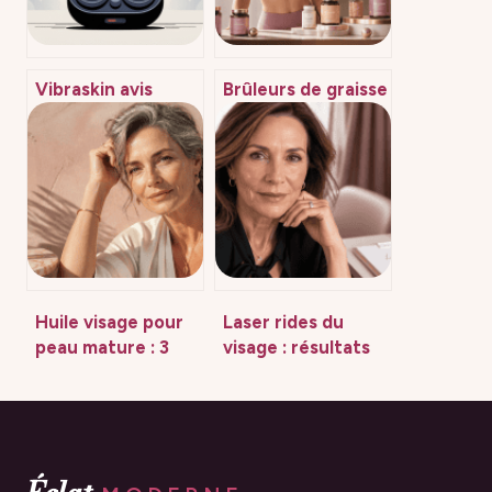
Vibraskin avis
Brûleurs de graisse
négatif : ce qu’il
: efficacité réelle,
faut vraiment
risques cachés et
savoir avant
critères de choix
d’acheter
Huile visage pour
Laser rides du
peau mature : 3
visage : résultats
actifs naturels
avant-après,
pour retrouver
efficacité réelle et
fermeté et éclat
gestion des suites