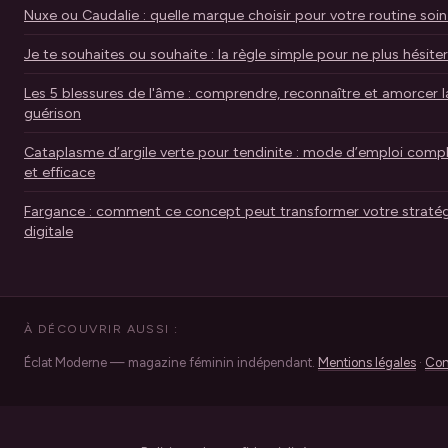
Nuxe ou Caudalie : quelle marque choisir pour votre routine soin
Je te souhaites ou souhaite : la règle simple pour ne plus hésiter
Les 5 blessures de l'âme : comprendre, reconnaître et amorcer l
guérison
Cataplasme d’argile verte pour tendinite : mode d’emploi comp
et efficace
Fargance : comment ce concept peut transformer votre stratég
digitale
À DÉCOUVRIR AUSSI :
Éclat Moderne — magazine féminin indépendant.
Mentions légales
·
Con