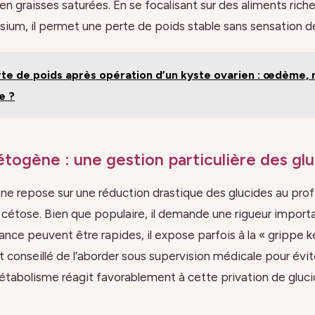
en graisses saturées. En se focalisant sur des aliments ric
ium, il permet une perte de poids stable sans sensation d
te de poids après opération d’un kyste ovarien : œdème, 
e ?
togène : une gestion particulière des gl
e repose sur une réduction drastique des glucides au profi
 cétose. Bien que populaire, il demande une rigueur importa
alance peuvent être rapides, il expose parfois à la « grippe 
st conseillé de l’aborder sous supervision médicale pour évit
métabolisme réagit favorablement à cette privation de gluci