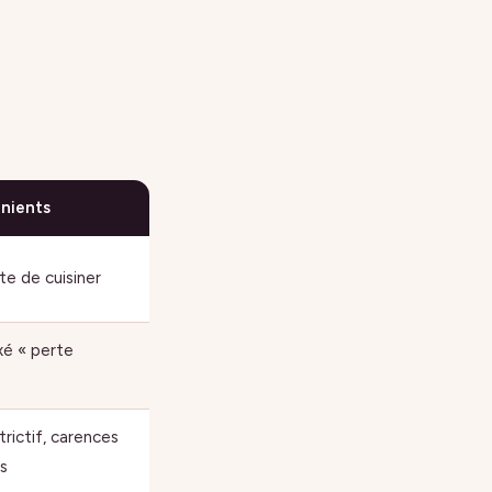
nients
te de cuisiner
xé « perte
trictif, carences
s