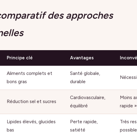
comparatif des approches
nelles
Principe clé
Avantages
Inconvé
Aliments complets et
Santé globale,
Nécessi
bons gras
durable
Cardiovasculaire,
Moins a
Réduction sel et sucres
équilibré
rapide »
Lipides élevés, glucides
Perte rapide,
Très res
bas
satiété
possible