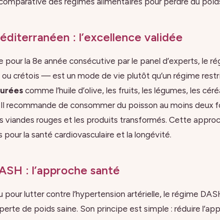
comparative des régimes alimentaires pour perdre du poid
diterranéen : l’excellence validée
e pour la 8e année consécutive par le panel d’experts, le r
 crétois — est un mode de vie plutôt qu’un régime restricti
turées
comme l’huile d’olive, les fruits, les légumes, les cé
. Il recommande de consommer du poisson au moins deux fo
les viandes rouges et les produits transformés. Cette appro
pour la santé cardiovasculaire et la longévité.
ASH : l’approche santé
u pour lutter contre l’hypertension artérielle, le régime D
perte de poids saine. Son principe est simple : réduire l’app