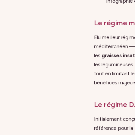
Infographie 
Le régime mé
Élu meilleur régim
méditerranéen — ou
les
graisses insa
les légumineuses
tout en limitant 
bénéfices majeurs 
Le régime D
Initialement conç
référence pour la 