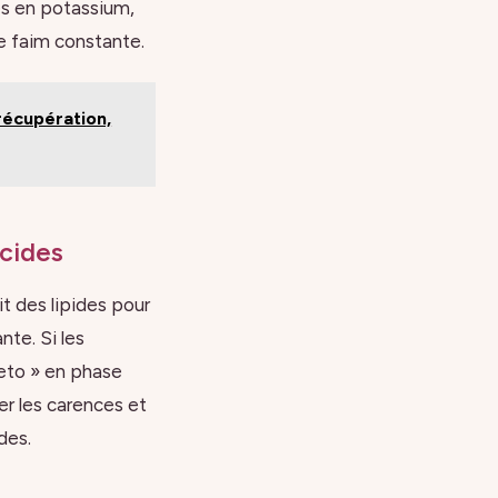
hes en potassium,
e faim constante.
récupération,
ucides
t des lipides pour
nte. Si les
keto » en phase
er les carences et
des.