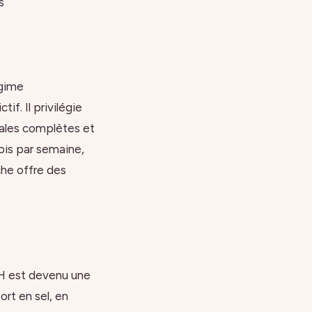
s
égime
f. Il privilégie
réales complètes et
is par semaine,
che offre des
ASH est devenu une
ort en sel, en