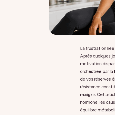
La frustration lié
Après quelques jou
motivation dispar
orchestrée par la
de vos réserves é
résistance constit
maigrir
. Cet arti
hormone, les caus
équilibre métabol