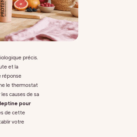
iologique précis.
ute et la
e réponse
me le thermostat
 les causes de sa
a leptine pour
es de cette
ablir votre