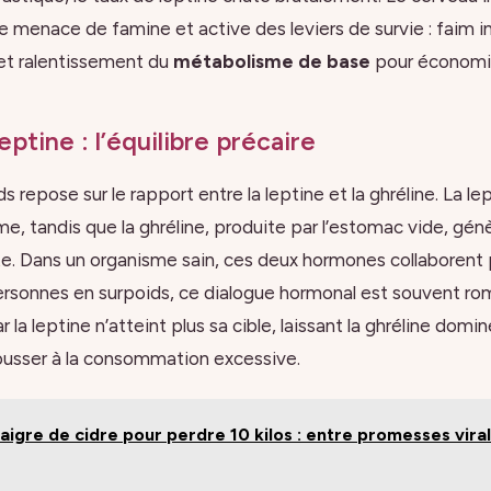
menace de famine et active des leviers de survie : faim i
 et ralentissement du
métabolisme de base
pour économise
eptine : l’équilibre précaire
s repose sur le rapport entre la leptine et la ghréline. La le
me, tandis que la ghréline, produite par l’estomac vide, gén
. Dans un organisme sain, ces deux hormones collaborent po
ersonnes en surpoids, ce dialogue hormonal est souvent rom
 la leptine n’atteint plus sa cible, laissant la ghréline domi
ousser à la consommation excessive.
aigre de cidre pour perdre 10 kilos : entre promesses viral