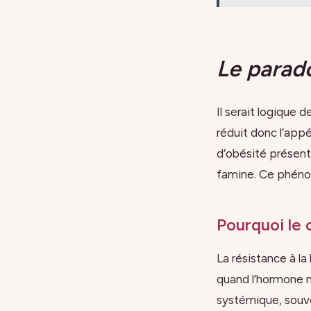
Le parado
Il serait logique
réduit donc l’app
d’obésité présent
famine. Ce phé
Pourquoi le 
La résistance à la
quand l’hormone n
systémique, souve