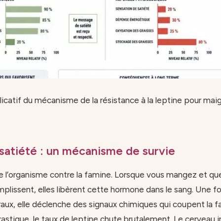
catif du mécanisme de la résistance à la leptine pour maigr
 satiété : un mécanisme de survie
e l’organisme contre la famine. Lorsque vous mangez et que
plissent, elles libèrent cette hormone dans le sang. Une foi
ux, elle déclenche des signaux chimiques qui coupent la fai
rastique, le taux de leptine chute brutalement. Le cerveau 