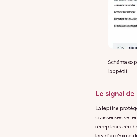
Schéma expli
l’appétit
Le signal de
La leptine protèg
graisseuses se rem
récepteurs cérébra
lors d’un régime d