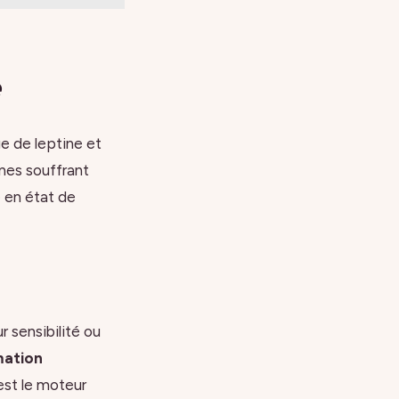
e
e de leptine et
nnes souffrant
e en état de
r sensibilité ou
mation
est le moteur