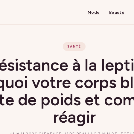
Mode
Beauté
SANTÉ
ésistance à la lepti
uoi votre corps b
te de poids et c
réagir