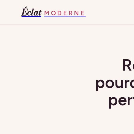
Éclat
MODERNE
R
pourq
per