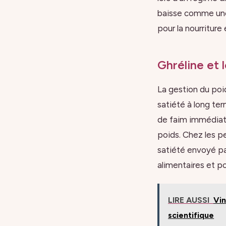
baisse comme une 
pour la nourriture
Ghréline et l
La gestion du poid
satiété à long ter
de faim immédiate
poids. Chez les p
satiété envoyé par
alimentaires et p
LIRE AUSSI
Vin
scientifique